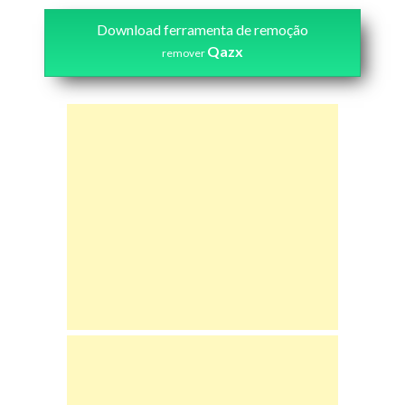
Download ferramenta de remoção
Qazx
remover