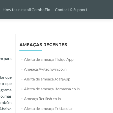
How to uninstall ComboFix
Contact & Support
AMEAÇAS RECENTES
am para
Alerta de ameaça Tisiqo App
Ameaça Avitechwin.co.in
dor que
Alerta de ameaça JoafjApp
e o que
Alerta de ameaça Itomaosa.co.in
rograma
co, mas
Ameaça Rerifish.co.in
também
Alerta de ameaça Trktacular
 Abaixo