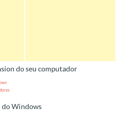
nsion do seu computador
dows
dores
n do Windows