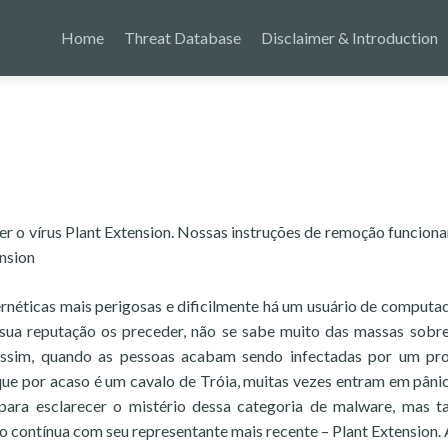
Home
Threat Database
Disclaimer & Introduction
er o vírus Plant Extension. Nossas instruções de remoção funcion
nsion
ernéticas mais perigosas e dificilmente há um usuário de computa
e sua reputação os preceder, não se sabe muito das massas sobr
 Assim, quando as pessoas acabam sendo infectadas por um p
que por acaso é um cavalo de Tróia, muitas vezes entram em pâni
para esclarecer o mistério dessa categoria de malware, mas 
o contínua com seu representante mais recente – Plant Extension.