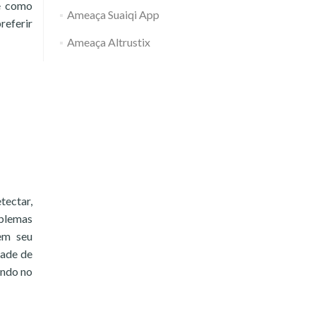
re como
Ameaça Suaiqi App
referir
Ameaça Altrustix
tectar,
oblemas
em seu
dade de
endo no