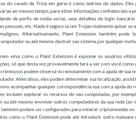
us do cavalo de Tróia em geral é como ladrões de dados. Ele
 várias ao mesmo tempo, para obter informações confidenciais e p
ndo de perfis de mídia social, seus detalhes de login bancário 
es pessoais, etc. Nada é seguro se um Trojan realmente quiser se 
 malignos. Alternativamente, Plant Extension também pode te
 computador ou até mesmo destruir seu sistema por qualquer motiv
em vírus como o Plant Extension é espionar os usuários vítima
ções, só que desta vez provavelmente terá a ver com você como
l. Os criminosos podem observá-lo remotamente com a ajuda de sua
tador. Além disso, eles podem determinar sua localização, assisti
mesmo acompanhar qualquer correspondência sua com a ajuda do r
ades incluem explorar os recursos do seu computador, por exempl
pam ou até mesmo envolver outros computadores da sua rede (ao 
oia também podem ser configurados para minerar criptomoedas no
vírus como o Plant Extension pode até introduzir outro malware