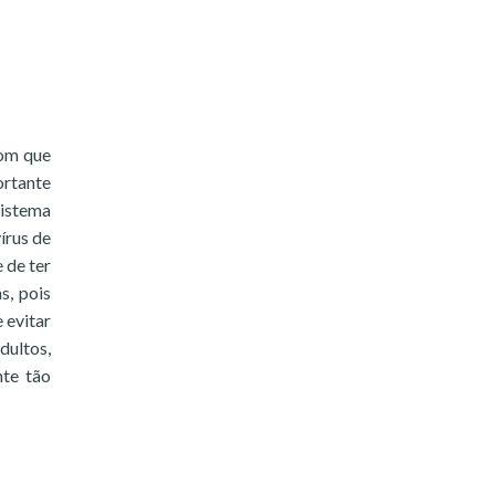
bom que
ortante
sistema
írus de
 de ter
s, pois
 evitar
dultos,
nte tão