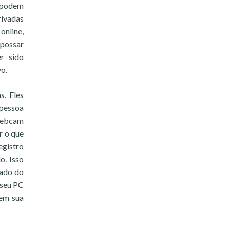
s podem
rivadas
online,
apossar
r sido
o.
s. Eles
 pessoa
 webcam
r o que
egistro
o. Isso
lado do
 seu PC
 em sua