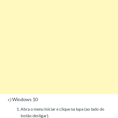
Windows 10
c)
Abra o menu Iniciar e clique na lupa (ao lado do
botão desligar).