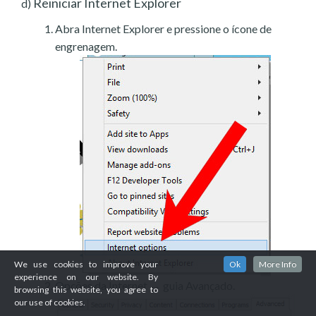
Reiniciar Internet Explorer
d)
Abra Internet Explorer e pressione o ícone de
engrenagem.
We use cookies to improve your
Ok
More Info
experience on our website. By
Opções da Internet → guia Avançado.
browsing this website, you agree to
our use of cookies.