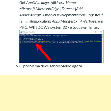
Get-AppXPackage -AllUsers -Name
Microsoft.MicrosoftEdge | Foreach {Add-
AppxPackage -DisableDevelopmentMode -Register $
($ _. InstallLocation) AppXManifest.xml -Verbose}
em
PS C: WINDOWS system32> e toque em Enter.
O problema deve ser resolvido agora.