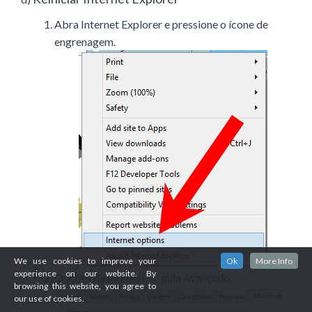
Abra Internet Explorer e pressione o ícone de
engrenagem.
We use cookies to improve your
Ok
More Info
experience on our website. By
Opções da Internet → guia Avançado.
browsing this website, you agree to
our use of cookies.