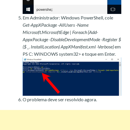
Em Administrador: Windows PowerShell, cole
Get-AppXPackage -AllUsers -Name
Microsoft.MicrosoftEdge | Foreach {Add-
AppxPackage -DisableDevelopmentMode -Register $
($ _. InstallLocation) AppXManifest.xml -Verbose}
em
PS C: WINDOWS system32> e toque em Enter.
O problema deve ser resolvido agora.