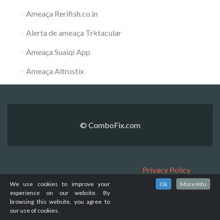
Ameaça Rerifish.co.in
Alerta de ameaça Trktacular
Ameaça Suaiqi App
Ameaça Altrustix
© ComboFix.com
Privacy Policy
We use cookies to improve your
Ok
More Info
How to uninstall ComboFix
experience on our website. By
browsing this website, you agree to
Disclaimer & Introduction
our use of cookies.