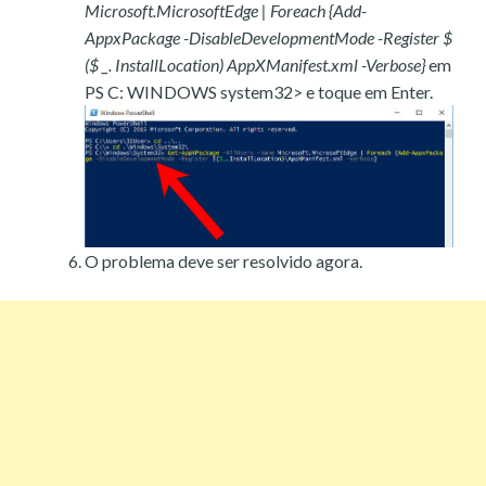
Microsoft.MicrosoftEdge | Foreach {Add-
AppxPackage -DisableDevelopmentMode -Register $
($ _. InstallLocation) AppXManifest.xml -Verbose}
em
PS C: WINDOWS system32> e toque em Enter.
O problema deve ser resolvido agora.