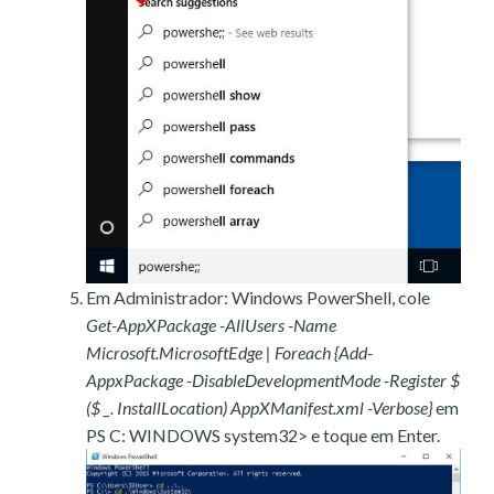
Em Administrador: Windows PowerShell, cole
Get-AppXPackage -AllUsers -Name
Microsoft.MicrosoftEdge | Foreach {Add-
AppxPackage -DisableDevelopmentMode -Register $
($ _. InstallLocation) AppXManifest.xml -Verbose}
em
PS C: WINDOWS system32> e toque em Enter.