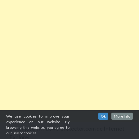
We use cookies to improve your
Ok
More Info
experience on our website. By
browsing this website, you agree to
Remova Windows-protector.com de Internet
b)
our use of cookies.
Explorer