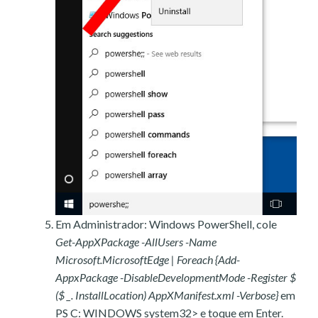
Em Administrador: Windows PowerShell, cole
Get-AppXPackage -AllUsers -Name
Microsoft.MicrosoftEdge | Foreach {Add-
AppxPackage -DisableDevelopmentMode -Register $
($ _. InstallLocation) AppXManifest.xml -Verbose}
em
PS C: WINDOWS system32> e toque em Enter.