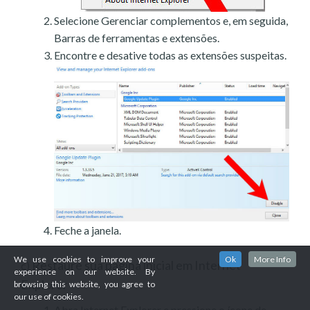
Selecione Gerenciar complementos e, em seguida,
Barras de ferramentas e extensões.
Encontre e desative todas as extensões suspeitas.
Feche a janela.
We use cookies to improve your
Ok
More Info
Restaure sua página inicial em Internet
c)
experience on our website. By
Explorer
browsing this website, you agree to
our use of cookies.
Abra Internet Explorer e pressione o ícone de