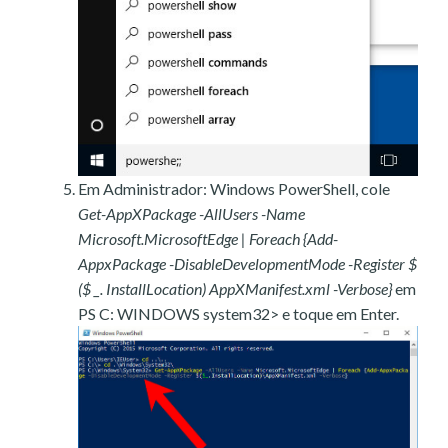
Em Administrador: Windows PowerShell, cole
Get-AppXPackage -AllUsers -Name
Microsoft.MicrosoftEdge | Foreach {Add-
AppxPackage -DisableDevelopmentMode -Register $
($ _. InstallLocation) AppXManifest.xml -Verbose}
em
PS C: WINDOWS system32> e toque em Enter.