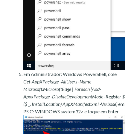
Em Administrador: Windows PowerShell, cole
Get-AppXPackage -AllUsers -Name
Microsoft.MicrosoftEdge | Foreach {Add-
AppxPackage -DisableDevelopmentMode -Register $
($ _. InstallLocation) AppXManifest.xml -Verbose}
em
PS C: WINDOWS system32> e toque em Enter.