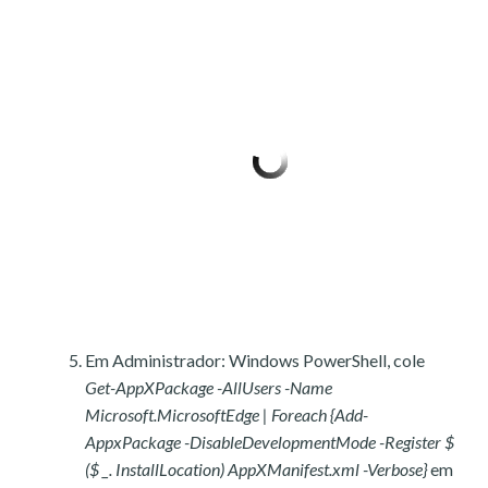
Em Administrador: Windows PowerShell, cole
Get-AppXPackage -AllUsers -Name
Microsoft.MicrosoftEdge | Foreach {Add-
AppxPackage -DisableDevelopmentMode -Register $
($ _. InstallLocation) AppXManifest.xml -Verbose}
em