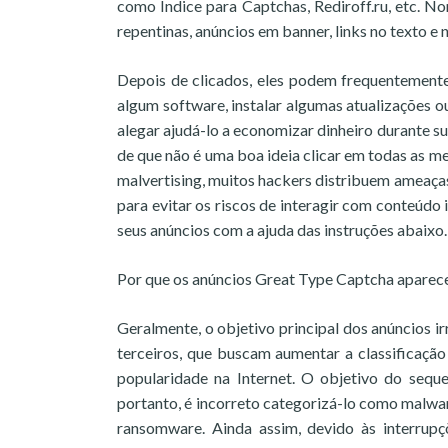
como Índice para Captchas, Rediroff.ru, etc. 
repentinas, anúncios em banner, links no texto e 
Depois de clicados, eles podem frequentemente 
algum software, instalar algumas atualizações 
alegar ajudá-lo a economizar dinheiro durante su
de que não é uma boa ideia clicar em todas as 
malvertising, muitos hackers distribuem ameaças
para evitar os riscos de interagir com conteúd
seus anúncios com a ajuda das instruções abaixo.
Por que os anúncios Great Type Captcha aparec
Geralmente, o objetivo principal dos anúncios ir
terceiros, que buscam aumentar a classificaçã
popularidade na Internet. O objetivo do sequ
portanto, é incorreto categorizá-lo como malwar
ransomware. Ainda assim, devido às interrupç