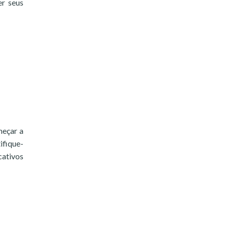
er seus
meçar a
ifique-
cativos