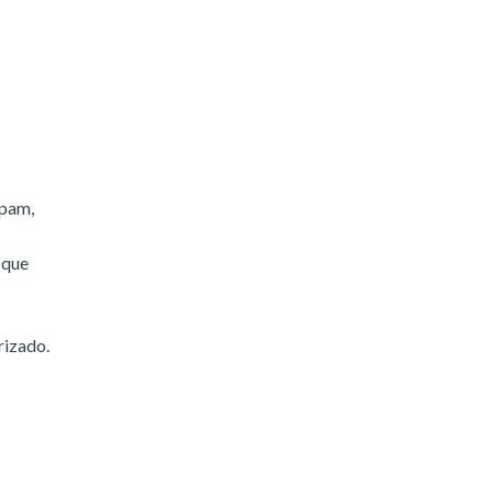
spam,
 que
rizado.