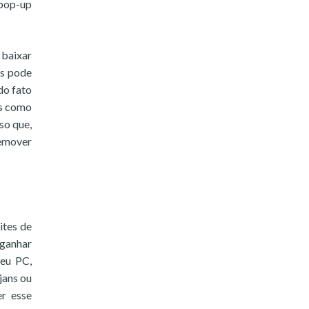
 pop-up
 baixar
os pode
do fato
os como
so que,
remover
ites de
 ganhar
seu PC,
jans ou
er esse