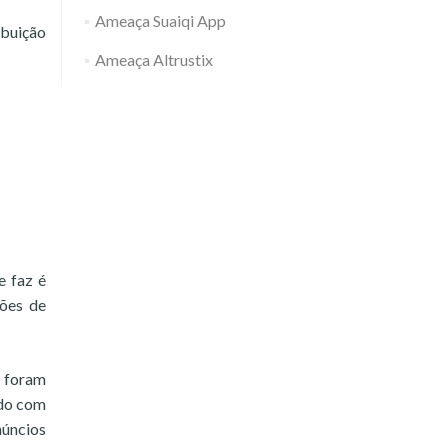
Ameaça Suaiqi App
ibuição
Ameaça Altrustix
e faz é
ções de
r foram
ndo com
núncios