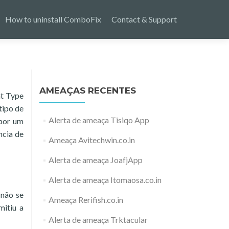
How to uninstall ComboFix
Contact & Support
AMEAÇAS RECENTES
at Type
tipo de
Alerta de ameaça Tisiqo App
 por um
ncia de
Ameaça Avitechwin.co.in
Alerta de ameaça JoafjApp
Alerta de ameaça Itomaosa.co.in
 não se
Ameaça Rerifish.co.in
mitiu a
Alerta de ameaça Trktacular