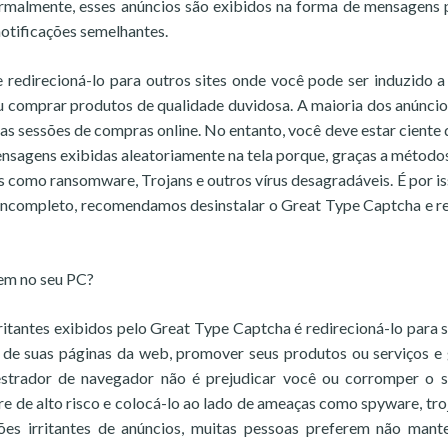
Normalmente, esses anúncios são exibidos na forma de mensagens
notificações semelhantes.
redirecioná-lo para outros sites onde você pode ser induzido a
ou comprar produtos de qualidade duvidosa. A maioria dos anúnci
as sessões de compras online. No entanto, você deve estar ciente 
mensagens exibidas aleatoriamente na tela porque, graças a métod
 como ransomware, Trojans e outros vírus desagradáveis. É por is
o incompleto, recomendamos desinstalar o Great Type Captcha e 
em no seu PC?
ritantes exibidos pelo Great Type Captcha é redirecioná-lo para s
o de suas páginas da web, promover seus produtos ou serviços e
estrador de navegador não é prejudicar você ou corromper o 
e de alto risco e colocá-lo ao lado de ameaças como spyware, tro
ões irritantes de anúncios, muitas pessoas preferem não mant